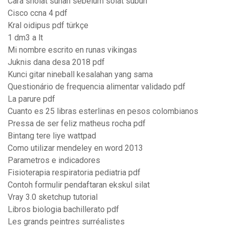
Cara sholat sunah sebelum solat subuh
Cisco ccna 4 pdf
Kral oidipus pdf türkçe
1 dm3 a lt
Mi nombre escrito en runas vikingas
Juknis dana desa 2018 pdf
Kunci gitar nineball kesalahan yang sama
Questionário de frequencia alimentar validado pdf
La parure pdf
Cuanto es 25 libras esterlinas en pesos colombianos
Pressa de ser feliz matheus rocha pdf
Bintang tere liye wattpad
Como utilizar mendeley en word 2013
Parametros e indicadores
Fisioterapia respiratoria pediatria pdf
Contoh formulir pendaftaran ekskul silat
Vray 3.0 sketchup tutorial
Libros biologia bachillerato pdf
Les grands peintres surréalistes